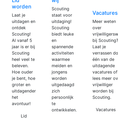
Lid
wij
worden
Scouting
Vacatures
Laat je
staat voor
uitdagen en
uitdaging!
Meer weten
ontdek
Scouting
over
Scouting!
biedt leuke
vrijwilligers
Al vanaf 5
en
bij Scouting
jaar is er bij
spannende
Laat je
Scouting
activiteiten
verrassen d
heel veel te
waarmee
één van de
beleven.
meiden en
uitdagende
Hoe ouder
jongens
vacatures of
je bent, hoe
worden
lees meer ov
groter en
uitgedaagd
vrijwilliger
uitdagender
zich
worden bij
het
persoonlijk
Scouting.
avontuur!
te
Vacatures
ontwikkelen.
Lid